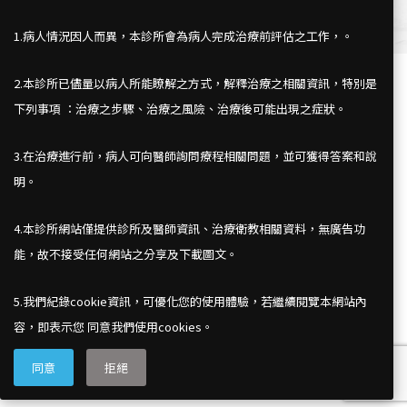
1.病人情況因人而異，本診所會為病人完成治療前評估之工作，。
2.本診所已儘量以病人所能瞭解之方式，解釋治療之相關資訊，特別是
下列事項 ：治療之步驟、治療之風險、治療後可能出現之症狀。
3.在治療進行前，病人可向醫師詢問療程相關問題，並可獲得答案和說
明。
4.本診所網站僅提供診所及醫師資訊、治療衛教相關資料，無廣告功
能，故不接受任何網站之分享及下載圖文。
台北市中山北路5段506號 7 樓
電話：(02) 2888-1154
5.我們紀錄cookie資訊，可優化您的使用體驗，若繼續閱覽本網站內
傳真：(02) 2888-1156
容，即表示您 同意我們使用cookies。
同意
拒絕