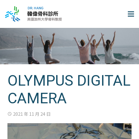
OLYMPUS DIGITAL
CAMERA
2021 年 11 月 24 日
access_time