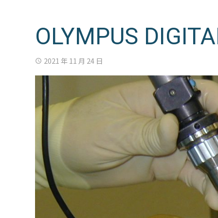
OLYMPUS DIGIT
2021 年 11 月 24 日
access_time