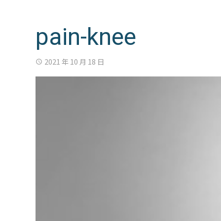
pain-knee
2021 年 10 月 18 日
access_time