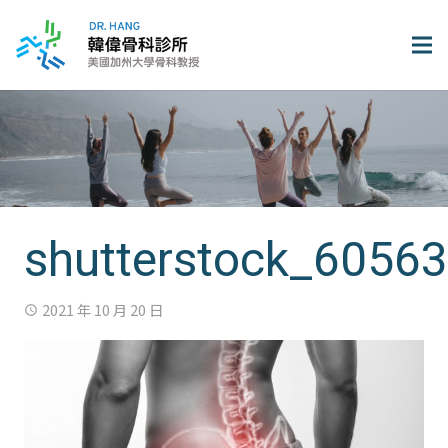
shutterstock_6056
2021 年 10 月 20 日
access_time