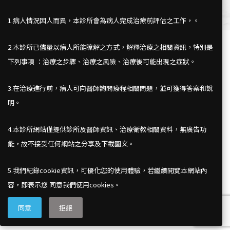
1.病人情況因人而異，本診所會為病人完成治療前評估之工作，。
2.本診所已儘量以病人所能瞭解之方式，解釋治療之相關資訊，特別是
下列事項 ：治療之步驟、治療之風險、治療後可能出現之症狀。
3.在治療進行前，病人可向醫師詢問療程相關問題，並可獲得答案和說
明。
4.本診所網站僅提供診所及醫師資訊、治療衛教相關資料，無廣告功
能，故不接受任何網站之分享及下載圖文。
台北市中山北路5段506號 7 樓
電話：(02) 2888-1154
5.我們紀錄cookie資訊，可優化您的使用體驗，若繼續閱覽本網站內
傳真：(02) 2888-1156
容，即表示您 同意我們使用cookies。
同意
拒絕