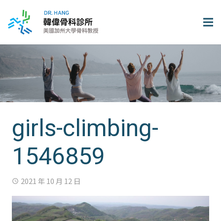
girls-climbing-
1546859
2021 年 10 月 12 日
access_time