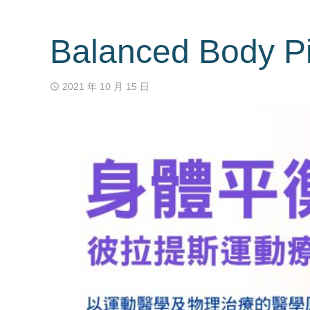
Balanced Body Pi
2021 年 10 月 15 日
access_time