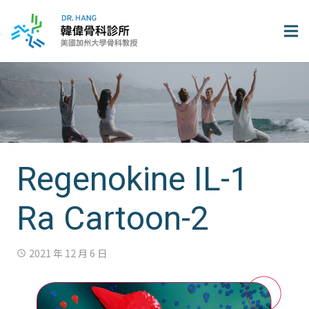
Regenokine IL-1
Ra Cartoon-2
2021 年 12 月 6 日
access_time