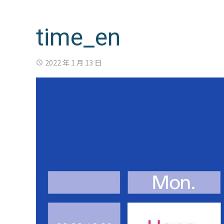
time_en
2022 年 1 月 13 日
access_time