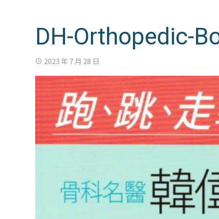
DH-Orthopedic-B
2023 年 7 月 28 日
access_time