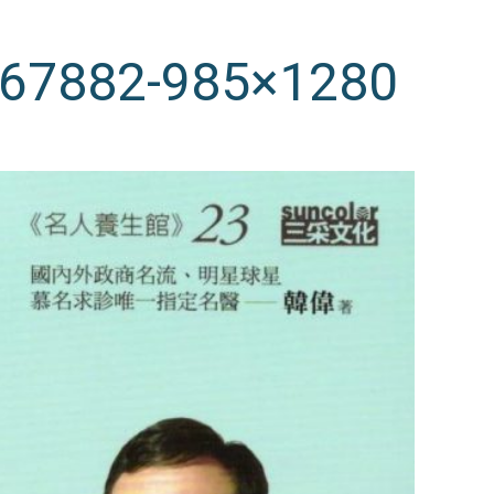
667882-985×1280