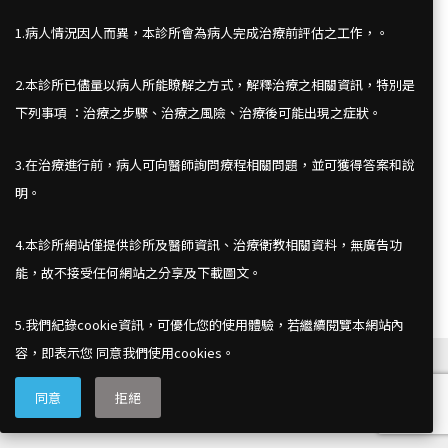
1.病人情況因人而異，本診所會為病人完成治療前評估之工作，。
2.本診所已儘量以病人所能瞭解之方式，解釋治療之相關資訊，特別是
下列事項 ：治療之步驟、治療之風險、治療後可能出現之症狀。
3.在治療進行前，病人可向醫師詢問療程相關問題，並可獲得答案和說
台北市中山北路5段506號 7 樓
明。
電話：(02) 2888-1154
傳真：(02) 2888-1156
4.本診所網站僅提供診所及醫師資訊、治療衛教相關資料，無廣告功
能，故不接受任何網站之分享及下載圖文。
5.我們紀錄cookie資訊，可優化您的使用體驗，若繼續閱覽本網站內
容，即表示您 同意我們使用cookies。
同意
拒絕